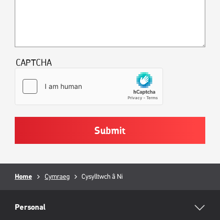
CAPTCHA
Breadcrumb
Home
Cymraeg
Current
Cysylltwch â Ni
page:
RML
Footer
Personal