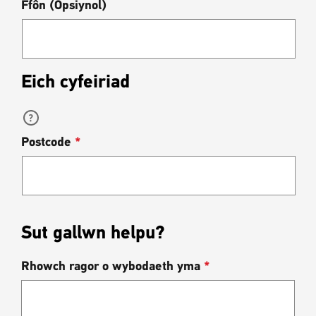
Ffôn (Opsiynol)
Eich cyfeiriad
Canfyddwch
eich
Teipiwch
cyfeiriad
Postcode
*
ran
a
o
dewis
gyfeiriad
awtolanw
neu
god
post
i
Sut gallwn helpu?
ddechrau
Rhowch ragor o wybodaeth yma
*